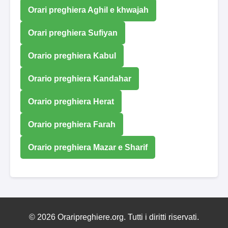
Orari preghiera Aghil e khwajah
Orari preghiera Sufiyan
Orario preghiera Kabul
Orario preghiera Kandahar
Orario preghiera Herat
Orario preghiera Farah
Orario preghiera Mazar e Sharif
© 2026 Oraripreghiere.org. Tutti i diritti riservati.