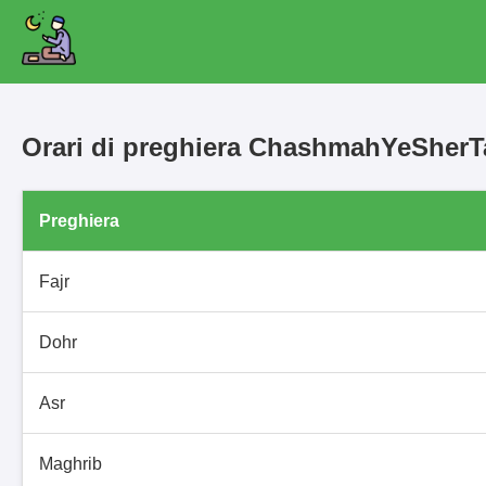
Orari di preghiera ChashmahYeSher
Preghiera
Fajr
Dohr
Asr
Maghrib