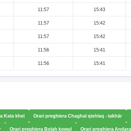
11:57
15:43
11:57
15:42
11:57
15:42
11:56
15:41
11:56
15:41
ra Kata khel
Orari preghiera Chaghal qishlaq - takhār
r
Orari preghiera Bolah kowul
Orari preghiera Andar