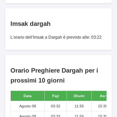
Imsak dargah
L'orario dell'Imsak a Dargah è previsto alle: 03:22
Orario Preghiere Dargah per i
prossimi 10 giorni
Data
Fajr
Dhuhr
Asr
Agosto 08
03:32
11:55
15:39
Agosto 09
03:33
11:55
15:39