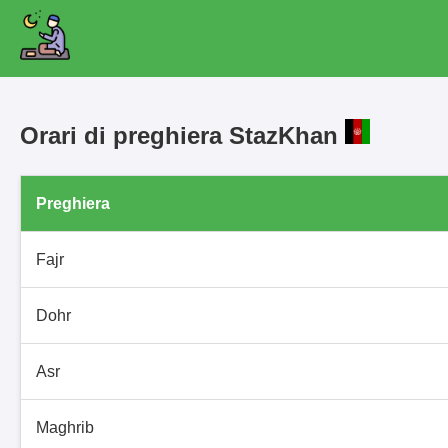
Orari di preghiera StazKhan
Preghiera
Fajr
Dohr
Asr
Maghrib