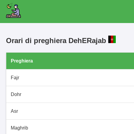
Orari di preghiera DehERajab
Preghiera
Fajr
Dohr
Asr
Maghrib