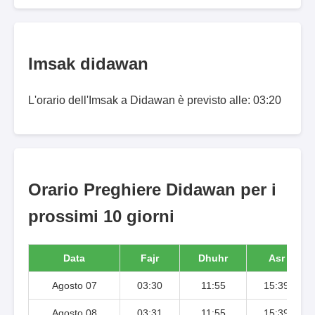
Imsak didawan
L'orario dell'Imsak a Didawan è previsto alle: 03:20
Orario Preghiere Didawan per i
prossimi 10 giorni
Data
Fajr
Dhuhr
Asr
Agosto 07
03:30
11:55
15:39
Agosto 08
03:31
11:55
15:39