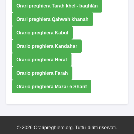
Orari preghiera Tarah khel - baghlān
Orari preghiera Qahwah khanah
Orario preghiera Kabul
Orario preghiera Kandahar
Orario preghiera Herat
Orario preghiera Farah
Orario preghiera Mazar e Sharif
© 2026 Oraripreghiere.org. Tutti i diritti riservati.