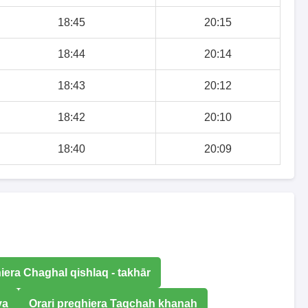
18:45
20:15
18:44
20:14
18:43
20:12
18:42
20:10
18:40
20:09
iera Chaghal qishlaq - takhār
ya
Orari preghiera Taqchah khanah