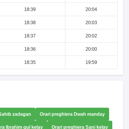
18:39
20:04
18:38
20:03
18:37
20:02
18:36
20:00
18:35
19:59
 Sahib zadagan
Orari preghiera Dwah manday
ra Ibrahim gul kelay
Orari preghiera Sani kelay