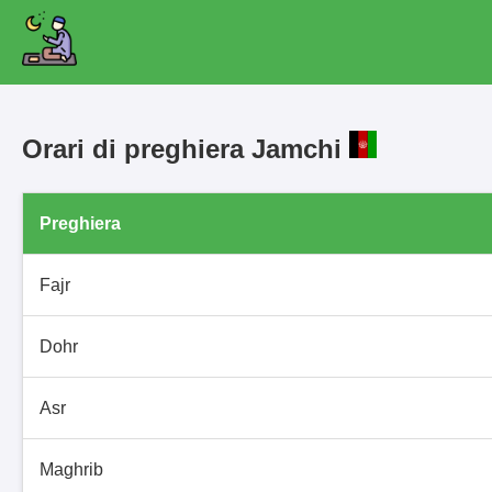
Orari di preghiera Jamchi
Preghiera
Fajr
Dohr
Asr
Maghrib