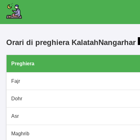
Orari di preghiera KalatahNangarhar
Preghiera
Fajr
Dohr
Asr
Maghrib