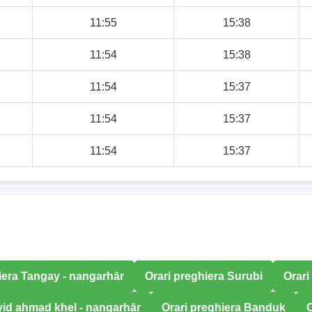
11:55
15:38
11:54
15:38
11:54
15:37
11:54
15:37
11:54
15:37
iera Tangay - nangarhār
Orari preghiera Surubi
Orari
yid ahmad khel - nangarhār
Orari preghiera Banduk
O