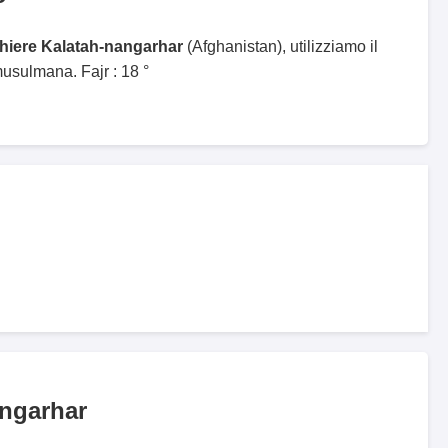
ghiere Kalatah-nangarhar
(Afghanistan), utilizziamo il
sulmana. Fajr : 18 °
angarhar