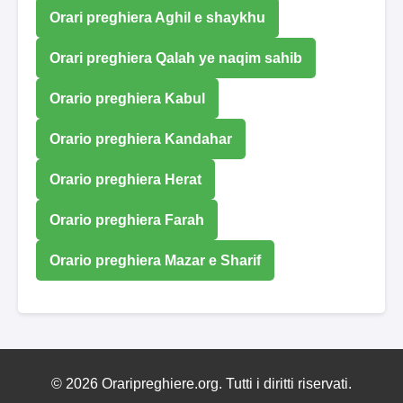
Orari preghiera Aghil e shaykhu
Orari preghiera Qalah ye naqim sahib
Orario preghiera Kabul
Orario preghiera Kandahar
Orario preghiera Herat
Orario preghiera Farah
Orario preghiera Mazar e Sharif
© 2026 Oraripreghiere.org. Tutti i diritti riservati.