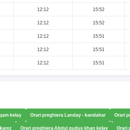
12:12
15:52
12:12
15:52
12:12
15:51
12:12
15:51
12:12
15:51
uqam kelay
Orari preghiera Landay - kandahar
Orari 
 karez
Orari preghiera Abdul qudus khan kelay
Orari