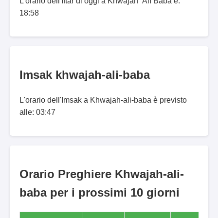
L'orario dell'Iftar di oggi a Khwājah ‘Alī Bābā è:
18:58
Imsak khwajah-ali-baba
L'orario dell'Imsak a Khwajah-ali-baba è previsto
alle: 03:47
Orario Preghiere Khwajah-ali-
baba per i prossimi 10 giorni