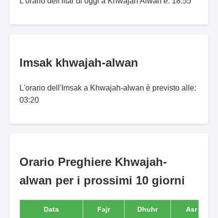
L'orario dell'Iftar di oggi a Khwājah Alwān è: 18:55
Imsak khwajah-alwan
L'orario dell'Imsak a Khwajah-alwan è previsto alle:
03:20
Orario Preghiere Khwajah-
alwan per i prossimi 10 giorni
Data
Fajr
Dhuhr
Asr