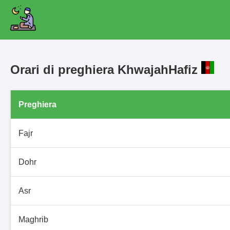
Orari di preghiera KhwajahHafiz
Preghiera
Fajr
Dohr
Asr
Maghrib