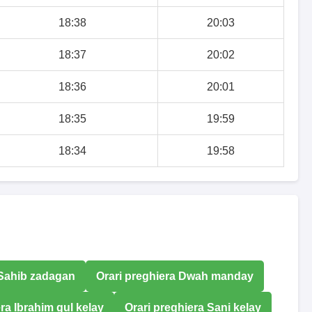
18:38
20:03
18:37
20:02
18:36
20:01
18:35
19:59
18:34
19:58
 Sahib zadagan
Orari preghiera Dwah manday
ra Ibrahim gul kelay
Orari preghiera Sani kelay