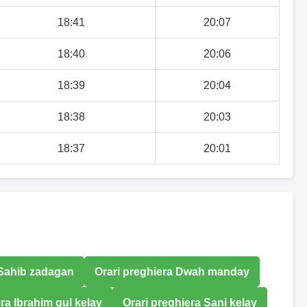
18:41
20:07
18:40
20:06
18:39
20:04
18:38
20:03
18:37
20:01
 Sahib zadagan
Orari preghiera Dwah manday
ra Ibrahim gul kelay
Orari preghiera Sani kelay