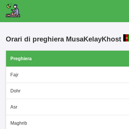
Orari di preghiera MusaKelayKhost
Preghiera
Fajr
Dohr
Asr
Maghrib