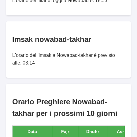
L'orario dell'Iftar di oggi a Nowābād è: 18:53
Imsak nowabad-takhar
L'orario dell'Imsak a Nowabad-takhar è previsto
alle: 03:14
Orario Preghiere Nowabad-
takhar per i prossimi 10 giorni
Data
Fajr
Dhuhr
Asr