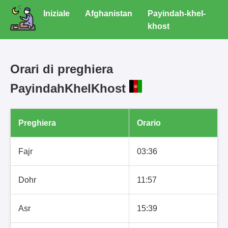
Iniziale
Afghanistan
Payindah-khel-
khost
Orari di preghiera
PayindahKhelKhost
Preghiera
Orario
Fajr
03:36
Dohr
11:57
Asr
15:39