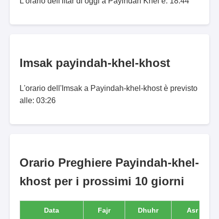
L'orario dell'Iftar di oggi a Pāyindah Khēl è: 18:44
Imsak payindah-khel-khost
L'orario dell'Imsak a Payindah-khel-khost è previsto
alle: 03:26
Orario Preghiere Payindah-khel-
khost per i prossimi 10 giorni
Data
Fajr
Dhuhr
Asr