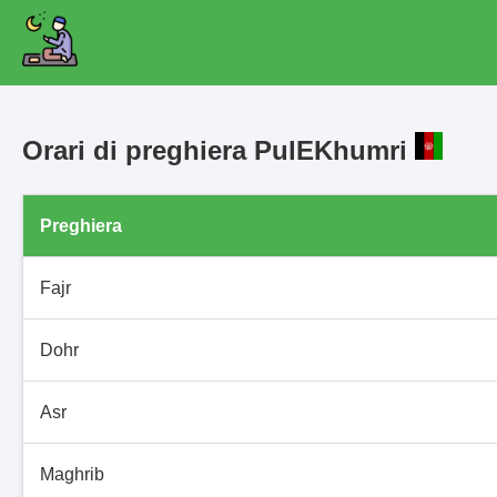
Orari di preghiera PulEKhumri
Preghiera
Fajr
Dohr
Asr
Maghrib