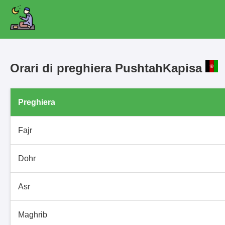
Orari di preghiera PushtahKapisa
Preghiera
Fajr
Dohr
Asr
Maghrib