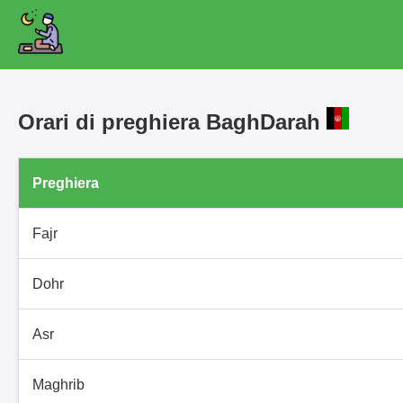
Orari di preghiera BaghDarah
Preghiera
Fajr
Dohr
Asr
Maghrib