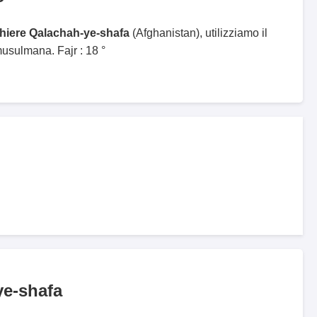
ghiere Qalachah-ye-shafa
(Afghanistan), utilizziamo il
sulmana. Fajr : 18 °
ye-shafa