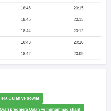
18:46
20:15
18:45
20:13
18:44
20:12
18:43
20:10
18:42
20:09
iera Qal'ah ye dowlat
Orari preghiera Qalah ye muhammad sharif