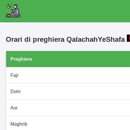
Orari di preghiera QalachahYeShafa
Preghiera
Fajr
Dohr
Asr
Maghrib