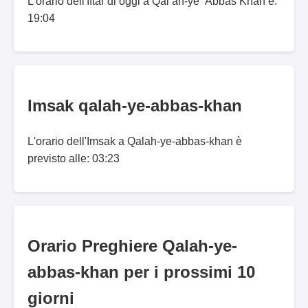
L'orario dell'Iftar di oggi a Qal‘ah-ye ‘Abbās Khān è:
19:04
Imsak qalah-ye-abbas-khan
L'orario dell'Imsak a Qalah-ye-abbas-khan è
previsto alle: 03:23
Orario Preghiere Qalah-ye-
abbas-khan per i prossimi 10
giorni