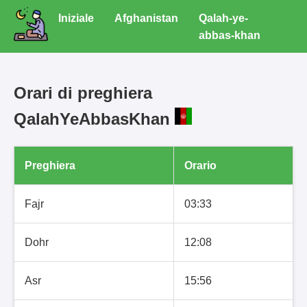
Iniziale
Afghanistan
Qalah-ye-
abbas-khan
Orari di preghiera
QalahYeAbbasKhan
Preghiera
Orario
Fajr
03:33
Dohr
12:08
Asr
15:56