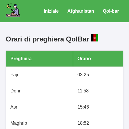
Iniziale
Afghanistan
Qol-bar
Orari di preghiera QolBar
Preghiera
Orario
Fajr
03:25
Dohr
11:58
Asr
15:46
Maghrib
18:52