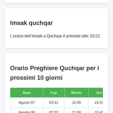
Imsak quchqar
L'orario dell'Imsak a Quchqar è previsto alle: 03:21
Orario Preghiere Quchqar per i
prossimi 10 giorni
Data
Fajr
Dhuhr
Asr
Agosto 07
03:31
11:58
15:43
Agosto 08
03:32
11:58
15:43