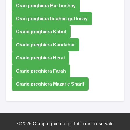
Orari preghiera Bar bushay
Orari preghiera Ibrahim gul kelay
Orario preghiera Kabul
Orario preghiera Kandahar
Orario preghiera Herat
Orario preghiera Farah
Orario preghiera Mazar e Sharif
© 2026 Oraripreghiere.org. Tutti i diritti riservati.