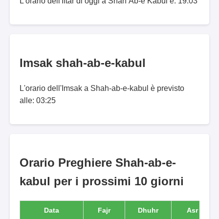
L'orario dell'Iftar di oggi a Shāh Āb-e Kābul è: 19:03
Imsak shah-ab-e-kabul
L'orario dell'Imsak a Shah-ab-e-kabul è previsto
alle: 03:25
Orario Preghiere Shah-ab-e-
kabul per i prossimi 10 giorni
Data
Fajr
Dhuhr
Asr