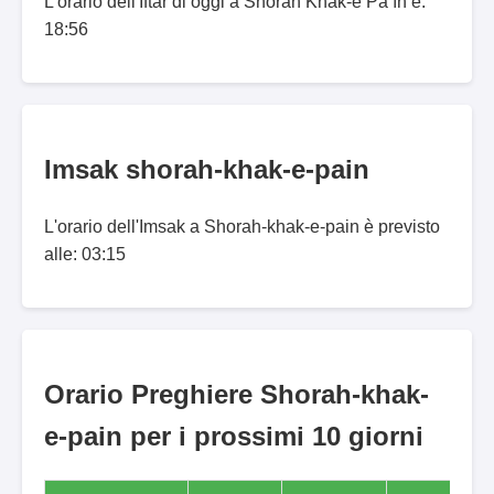
L'orario dell'Iftar di oggi a Shōrah Khāk-e Pā’īn è:
18:56
Imsak shorah-khak-e-pain
L'orario dell'Imsak a Shorah-khak-e-pain è previsto
alle: 03:15
Orario Preghiere Shorah-khak-
e-pain per i prossimi 10 giorni