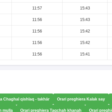
11:57
15:43
11:56
15:43
11:56
15:42
11:56
15:42
11:56
15:41
ra Chaghal qishlaq - takhār
Orari preghiera Kalak say
h mulla
Orari preghiera Taqchah khanah
Orari pregh