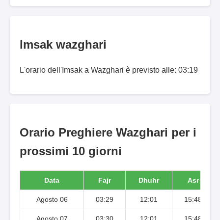
Imsak wazghari
L'orario dell'Imsak a Wazghari è previsto alle: 03:19
Orario Preghiere Wazghari per i
prossimi 10 giorni
Data
Fajr
Dhuhr
Asr
Agosto 06
03:29
12:01
15:48
Agosto 07
03:30
12:01
15:48