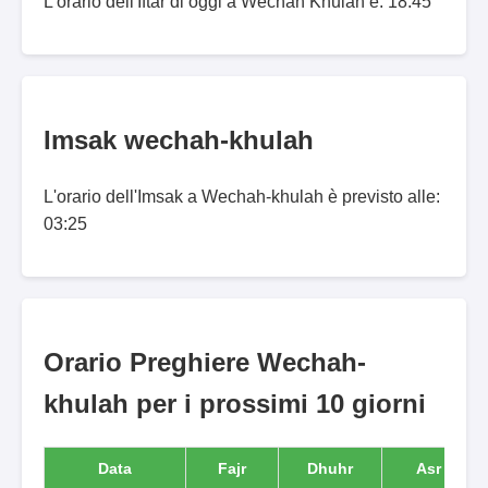
L'orario dell'Iftar di oggi a Wêchah Khūlah è: 18:45
Imsak wechah-khulah
L'orario dell'Imsak a Wechah-khulah è previsto alle:
03:25
Orario Preghiere Wechah-
khulah per i prossimi 10 giorni
Data
Fajr
Dhuhr
Asr