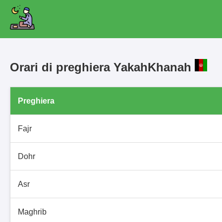
Orari di preghiera YakahKhanah
Preghiera
Fajr
Dohr
Asr
Maghrib