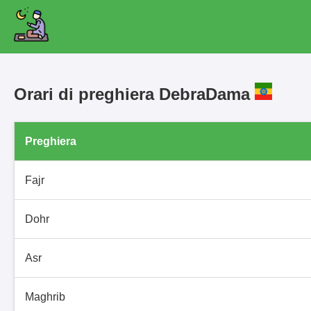
Orari di preghiera DebraDama
Preghiera
Fajr
Dohr
Asr
Maghrib