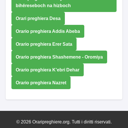
bihēreseboch na hizboch
Orari preghiera Desa
Orario preghiera Addis Abeba
Orario preghiera Erer Sata
Orario preghiera Shashemene - Oromiya
Orario preghiera K'ebri Dehar
Orario preghiera Nazret
© 2026 Oraripreghiere.org. Tutti i diritti riservati.