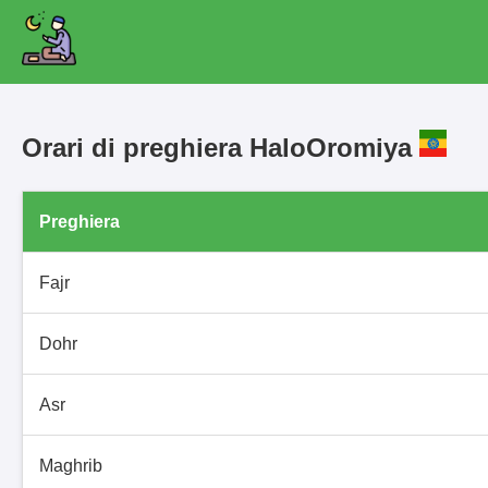
Orari di preghiera HaloOromiya
Preghiera
Fajr
Dohr
Asr
Maghrib