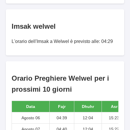
Imsak welwel
L'orario dell'Imsak a Welwel è previsto alle: 04:29
Orario Preghiere Welwel per i
prossimi 10 giorni
Data
Fajr
Dhuhr
Asr
Agosto 06
04:39
12:04
15:23
Agosto 07
04:40
12:04
15:22