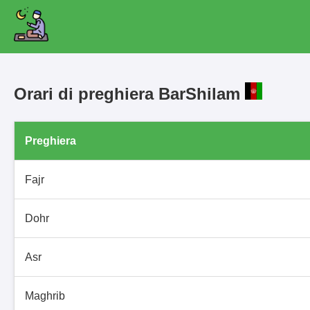
Orari di preghiera BarShilam
Preghiera
Fajr
Dohr
Asr
Maghrib