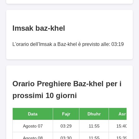
Imsak baz-khel
L'orario dell'Imsak a Baz-khel è previsto alle: 03:19
Orario Preghiere Baz-khel per i
prossimi 10 giorni
Data
Fajr
Dhuhr
Asr
Agosto 07
03:29
11:55
15:40
Agosto 08
03:30
11:55
15:39