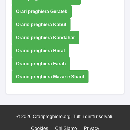
Orari preghiera Geratek
Orario preghiera Kabul
Orario preghiera Kandahar
Orario preghiera Herat
Orario preghiera Farah
Orario preghiera Mazar e Sharif
© 2026 Oraripreghiere.org. Tutti i diritti riservati.
Cookies
Chi Siamo
Privacy