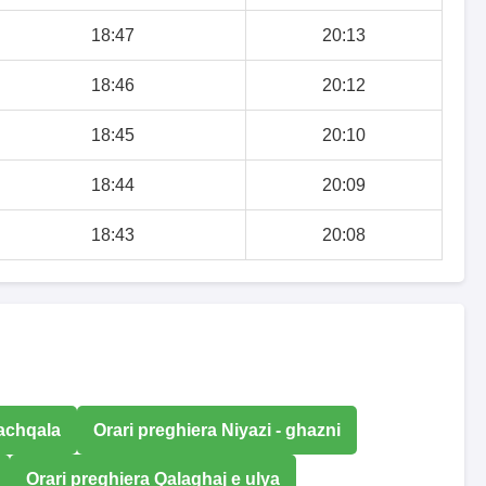
18:47
20:13
18:46
20:12
18:45
20:10
18:44
20:09
18:43
20:08
Qachqala
Orari preghiera Niyazi - ghazni
Orari preghiera Qalaghaj e ulya