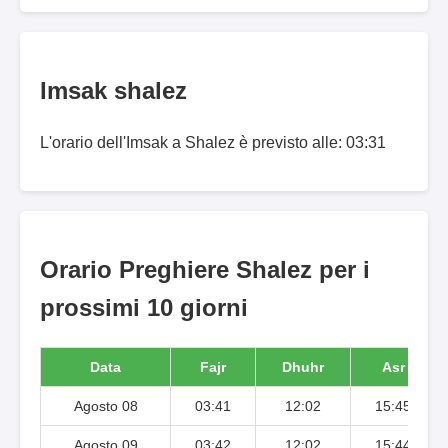
Imsak shalez
L'orario dell'Imsak a Shalez è previsto alle: 03:31
Orario Preghiere Shalez per i
prossimi 10 giorni
Data
Fajr
Dhuhr
Asr
Agosto 08
03:41
12:02
15:45
Agosto 09
03:42
12:02
15:44