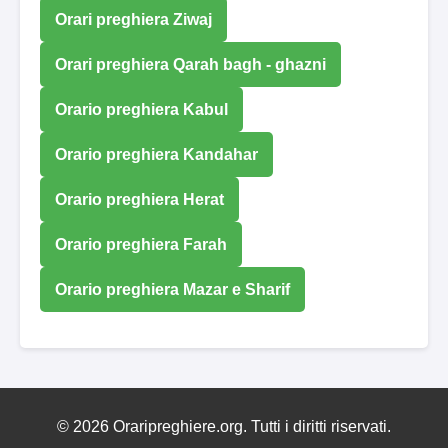
Orari preghiera Ziwaj
Orari preghiera Qarah bagh - ghazni
Orario preghiera Kabul
Orario preghiera Kandahar
Orario preghiera Herat
Orario preghiera Farah
Orario preghiera Mazar e Sharif
© 2026 Oraripreghiere.org. Tutti i diritti riservati.