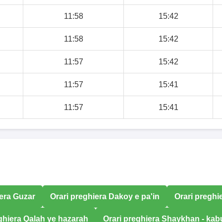
11:58
15:42
11:58
15:42
11:57
15:42
11:57
15:41
11:57
15:41
iera Guzar
Orari preghiera Dakoy e pa'in
Orari preghi
ghiera Qalah ye hazarah
Orari preghiera Shaykhan - kab