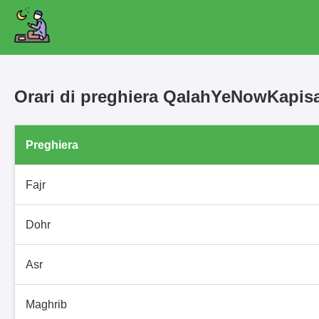
Orari di preghiera QalahYeNowKapis
Preghiera
Fajr
Dohr
Asr
Maghrib