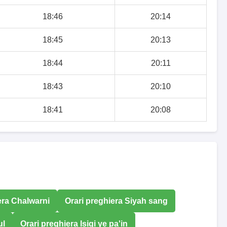
18:46
20:14
18:45
20:13
18:44
20:11
18:43
20:10
18:41
20:08
era Chalwarni
Orari preghiera Siyah sang
ul
Orari preghiera Isiqi ye pa'in