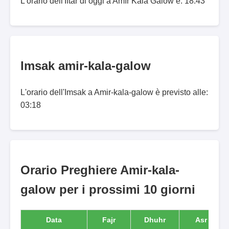
L'orario dell'Iftar di oggi a Amīr Kalā Galow è: 18:43
Imsak amir-kala-galow
L'orario dell'Imsak a Amir-kala-galow è previsto alle:
03:18
Orario Preghiere Amir-kala-
galow per i prossimi 10 giorni
Data
Fajr
Dhuhr
Asr