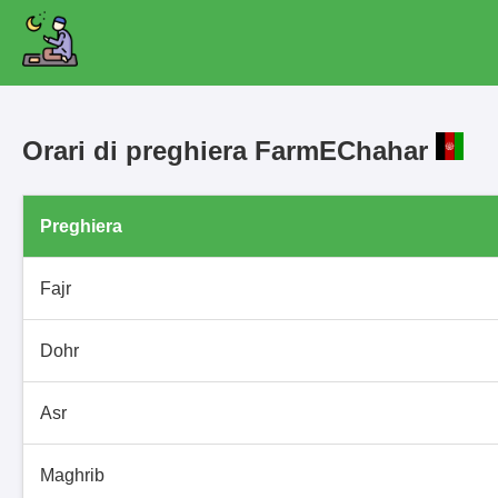
Orari di preghiera FarmEChahar
Preghiera
Fajr
Dohr
Asr
Maghrib