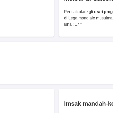
Per calcolare gli
orari pre
di Lega mondiale musulmana
Isha : 17 °
Imsak mandah-k