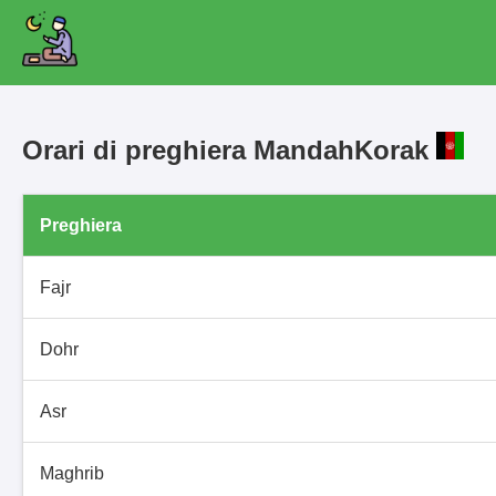
Orari di preghiera MandahKorak
Preghiera
Fajr
Dohr
Asr
Maghrib