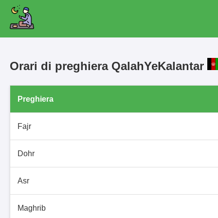
Orari di preghiera QalahYeKalantar
Preghiera
Fajr
Dohr
Asr
Maghrib