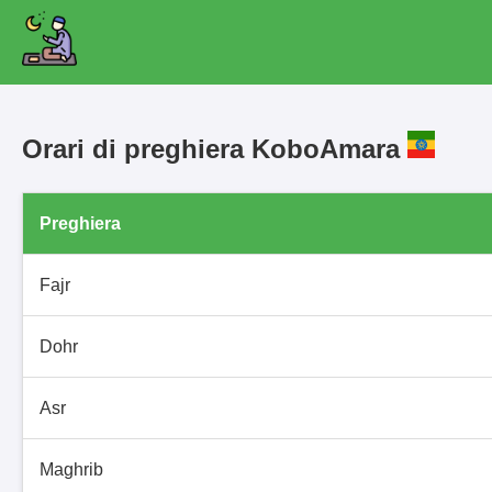
Orari di preghiera KoboAmara
Preghiera
Fajr
Dohr
Asr
Maghrib