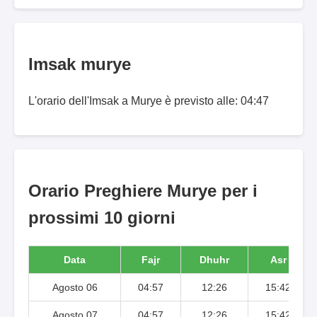
Imsak murye
L'orario dell'Imsak a Murye è previsto alle: 04:47
Orario Preghiere Murye per i
prossimi 10 giorni
Data
Fajr
Dhuhr
Asr
Agosto 06
04:57
12:26
15:42
Agosto 07
04:57
12:26
15:42